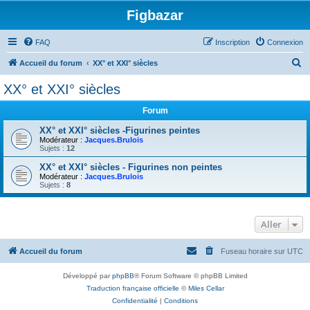
Figbazar
FAQ
Inscription
Connexion
R
Accueil du forum
XX° et XXI° siècles
e
XX° et XXI° siècles
c
Forum
h
e
XX° et XXI° siècles -Figurines peintes
Modérateur :
Jacques.Brulois
r
Sujets :
12
c
XX° et XXI° siècles - Figurines non peintes
Modérateur :
Jacques.Brulois
h
Sujets :
8
e
r
Aller
Accueil du forum
Fuseau horaire sur
UTC
Développé par
phpBB
® Forum Software © phpBB Limited
Traduction française officielle
©
Miles Cellar
Confidentialité
|
Conditions