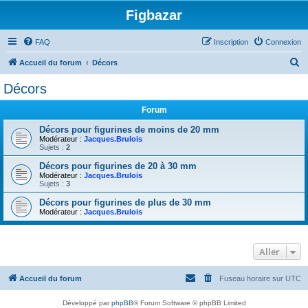
Figbazar
FAQ
Inscription
Connexion
R
Accueil du forum
Décors
e
Décors
c
Forum
h
e
Décors pour figurines de moins de 20 mm
Modérateur :
Jacques.Brulois
r
Sujets :
2
c
Décors pour figurines de 20 à 30 mm
Modérateur :
Jacques.Brulois
h
Sujets :
3
e
Décors pour figurines de plus de 30 mm
r
Modérateur :
Jacques.Brulois
Aller
Accueil du forum
Fuseau horaire sur
UTC
Développé par
phpBB
® Forum Software © phpBB Limited