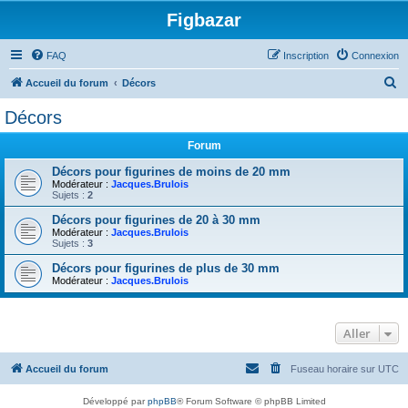
Figbazar
FAQ
Inscription
Connexion
R
Accueil du forum
Décors
e
Décors
c
Forum
h
e
Décors pour figurines de moins de 20 mm
Modérateur :
Jacques.Brulois
r
Sujets :
2
c
Décors pour figurines de 20 à 30 mm
Modérateur :
Jacques.Brulois
h
Sujets :
3
e
Décors pour figurines de plus de 30 mm
r
Modérateur :
Jacques.Brulois
Aller
Accueil du forum
Fuseau horaire sur
UTC
Développé par
phpBB
® Forum Software © phpBB Limited