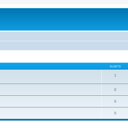
SUJETS
1
0
0
0