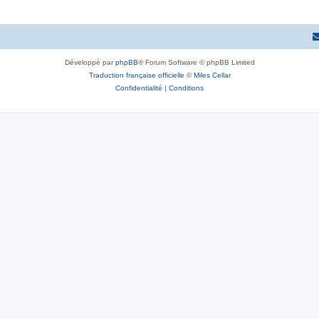
Développé par
phpBB
® Forum Software © phpBB Limited
Traduction française officielle
©
Miles Cellar
Confidentialité
|
Conditions