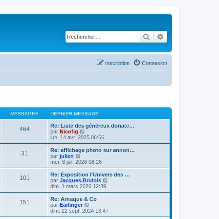
Rechercher
Recherche avancé
Inscription
Connexion
MESSAGES
DERNIER MESSAGE
Re: Liste des généreux donate…
464
C
par
Nicofig
o
lun. 14 avr. 2025 06:56
n
s
Re: affichage photo sur annon…
31
u
C
par
julien
l
o
mer. 8 juil. 2026 08:26
t
n
e
s
Re: Exposition l'Univers des …
101
r
u
C
par
Jacques.Brulois
l
l
o
dim. 1 mars 2026 12:39
e
t
n
d
e
s
Re: Arnaque & Co
e
151
r
u
C
par
Earlinger
r
l
l
o
dim. 22 sept. 2024 13:47
n
e
t
n
i