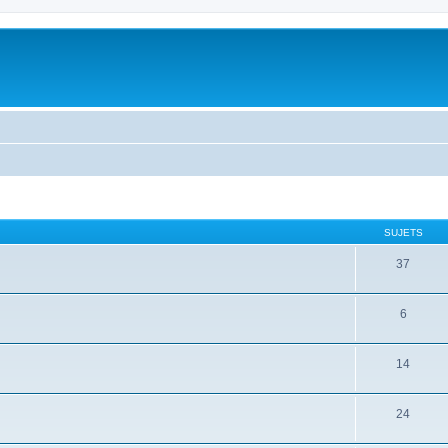
SUJETS
37
6
14
24