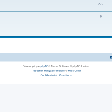
272
6
1
Développé par
phpBB
® Forum Software © phpBB Limited
Traduction française officielle
©
Miles Cellar
Confidentialité
|
Conditions