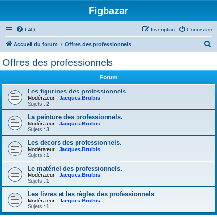
Figbazar
FAQ
Inscription
Connexion
R
Accueil du forum
Offres des professionnels
e
Offres des professionnels
c
Forum
h
e
Les figurines des professionnels.
Modérateur :
Jacques.Brulois
r
Sujets :
2
c
La peinture des professionnels.
Modérateur :
Jacques.Brulois
h
Sujets :
3
e
Les décors des professionnels.
r
Modérateur :
Jacques.Brulois
Sujets :
1
Le matériel des professionnels.
Modérateur :
Jacques.Brulois
Sujets :
1
Les livres et les règles des professionnels.
Modérateur :
Jacques.Brulois
Sujets :
1