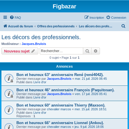
Figbazar
FAQ
Inscription
Connexion
R
Accueil du forum
Offres des professionnels
Les décors des professionnels.
e
Les décors des professionnels.
c
Modérateur :
Jacques.Brulois
h
Rechercher
Recherche avanc
Nouveau sujet
e
0 sujet • Page
1
sur
1
r
Annonces
c
Bon et heureux 63° anniversaire René (rené4042).
h
Dernier message par
Jacques.Brulois
«
mar. 21 juil. 2026 06:45
e
Publié dans
Livre d'or
r
Bon et heureux 46° anniversaire François (Paquitosan).
Dernier message par
Jacques.Brulois
«
ven. 17 juil. 2026 05:41
Publié dans
Livre d'or
Bon et heureux 60° anniversaire Thierry (Maxson).
Dernier message par
chevalier marcos
«
mer. 15 juil. 2026 18:51
Publié dans
Livre d'or
Réponses :
1
Bon et heureux 66° anniversaire Lionnel (Ankou).
Dernier message par
chevalier marcos
«
jeu. 9 juil. 2026 18:06