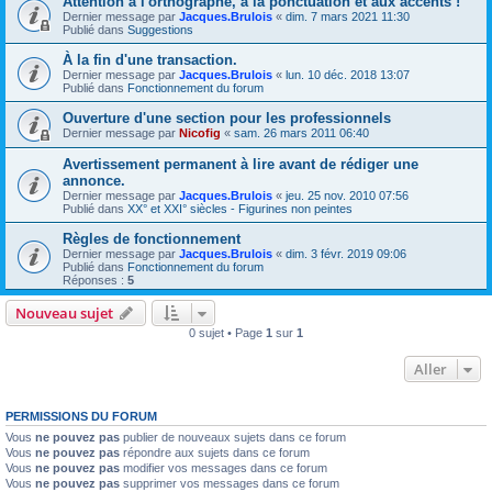
Attention à l'orthographe, à la ponctuation et aux accents !
Dernier message par
Jacques.Brulois
«
dim. 7 mars 2021 11:30
Publié dans
Suggestions
À la fin d'une transaction.
Dernier message par
Jacques.Brulois
«
lun. 10 déc. 2018 13:07
Publié dans
Fonctionnement du forum
Ouverture d'une section pour les professionnels
Dernier message par
Nicofig
«
sam. 26 mars 2011 06:40
Avertissement permanent à lire avant de rédiger une
annonce.
Dernier message par
Jacques.Brulois
«
jeu. 25 nov. 2010 07:56
Publié dans
XX° et XXI° siècles - Figurines non peintes
Règles de fonctionnement
Dernier message par
Jacques.Brulois
«
dim. 3 févr. 2019 09:06
Publié dans
Fonctionnement du forum
Réponses :
5
Nouveau sujet
0 sujet • Page
1
sur
1
Aller
PERMISSIONS DU FORUM
Vous
ne pouvez pas
publier de nouveaux sujets dans ce forum
Vous
ne pouvez pas
répondre aux sujets dans ce forum
Vous
ne pouvez pas
modifier vos messages dans ce forum
Vous
ne pouvez pas
supprimer vos messages dans ce forum