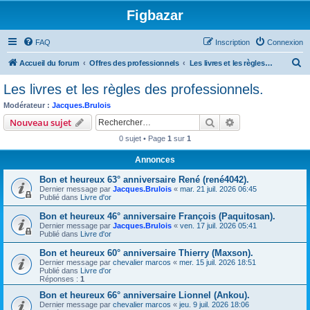
Figbazar
FAQ
Inscription
Connexion
R
Accueil du forum
Offres des professionnels
Les livres et les règles des professionnels.
e
Les livres et les règles des professionnels.
c
Modérateur :
Jacques.Brulois
h
Rechercher
Recherche avanc
Nouveau sujet
e
0 sujet • Page
1
sur
1
r
Annonces
c
Bon et heureux 63° anniversaire René (rené4042).
h
Dernier message par
Jacques.Brulois
«
mar. 21 juil. 2026 06:45
e
Publié dans
Livre d'or
r
Bon et heureux 46° anniversaire François (Paquitosan).
Dernier message par
Jacques.Brulois
«
ven. 17 juil. 2026 05:41
Publié dans
Livre d'or
Bon et heureux 60° anniversaire Thierry (Maxson).
Dernier message par
chevalier marcos
«
mer. 15 juil. 2026 18:51
Publié dans
Livre d'or
Réponses :
1
Bon et heureux 66° anniversaire Lionnel (Ankou).
Dernier message par
chevalier marcos
«
jeu. 9 juil. 2026 18:06