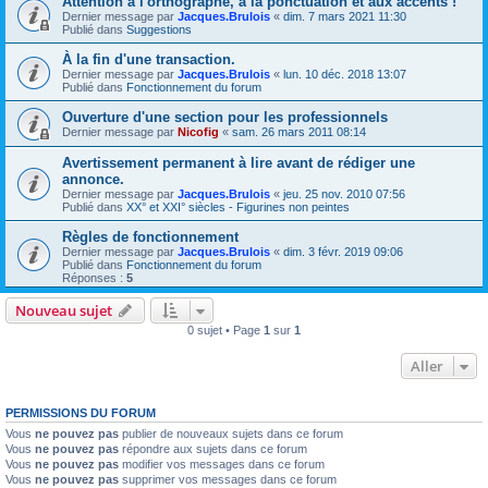
Attention à l'orthographe, à la ponctuation et aux accents !
Dernier message par
Jacques.Brulois
«
dim. 7 mars 2021 11:30
Publié dans
Suggestions
À la fin d'une transaction.
Dernier message par
Jacques.Brulois
«
lun. 10 déc. 2018 13:07
Publié dans
Fonctionnement du forum
Ouverture d'une section pour les professionnels
Dernier message par
Nicofig
«
sam. 26 mars 2011 08:14
Avertissement permanent à lire avant de rédiger une
annonce.
Dernier message par
Jacques.Brulois
«
jeu. 25 nov. 2010 07:56
Publié dans
XX° et XXI° siècles - Figurines non peintes
Règles de fonctionnement
Dernier message par
Jacques.Brulois
«
dim. 3 févr. 2019 09:06
Publié dans
Fonctionnement du forum
Réponses :
5
Nouveau sujet
0 sujet • Page
1
sur
1
Aller
PERMISSIONS DU FORUM
Vous
ne pouvez pas
publier de nouveaux sujets dans ce forum
Vous
ne pouvez pas
répondre aux sujets dans ce forum
Vous
ne pouvez pas
modifier vos messages dans ce forum
Vous
ne pouvez pas
supprimer vos messages dans ce forum