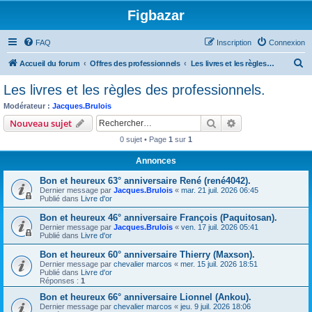
Figbazar
FAQ
Inscription
Connexion
R
Accueil du forum
Offres des professionnels
Les livres et les règles des professionnels.
e
Les livres et les règles des professionnels.
c
Modérateur :
Jacques.Brulois
h
Rechercher
Recherche avanc
Nouveau sujet
e
0 sujet • Page
1
sur
1
r
Annonces
c
Bon et heureux 63° anniversaire René (rené4042).
h
Dernier message par
Jacques.Brulois
«
mar. 21 juil. 2026 06:45
e
Publié dans
Livre d'or
r
Bon et heureux 46° anniversaire François (Paquitosan).
Dernier message par
Jacques.Brulois
«
ven. 17 juil. 2026 05:41
Publié dans
Livre d'or
Bon et heureux 60° anniversaire Thierry (Maxson).
Dernier message par
chevalier marcos
«
mer. 15 juil. 2026 18:51
Publié dans
Livre d'or
Réponses :
1
Bon et heureux 66° anniversaire Lionnel (Ankou).
Dernier message par
chevalier marcos
«
jeu. 9 juil. 2026 18:06