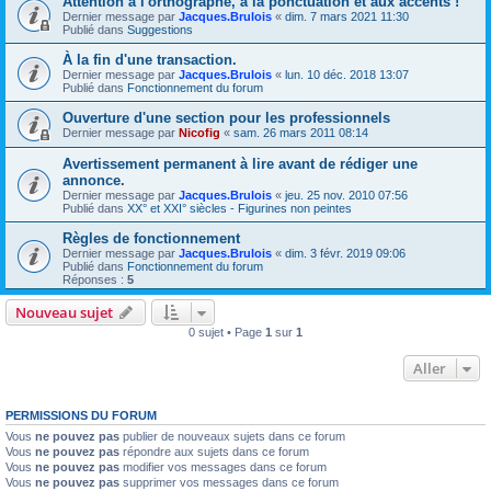
Attention à l'orthographe, à la ponctuation et aux accents !
Dernier message par
Jacques.Brulois
«
dim. 7 mars 2021 11:30
Publié dans
Suggestions
À la fin d'une transaction.
Dernier message par
Jacques.Brulois
«
lun. 10 déc. 2018 13:07
Publié dans
Fonctionnement du forum
Ouverture d'une section pour les professionnels
Dernier message par
Nicofig
«
sam. 26 mars 2011 08:14
Avertissement permanent à lire avant de rédiger une
annonce.
Dernier message par
Jacques.Brulois
«
jeu. 25 nov. 2010 07:56
Publié dans
XX° et XXI° siècles - Figurines non peintes
Règles de fonctionnement
Dernier message par
Jacques.Brulois
«
dim. 3 févr. 2019 09:06
Publié dans
Fonctionnement du forum
Réponses :
5
Nouveau sujet
0 sujet • Page
1
sur
1
Aller
PERMISSIONS DU FORUM
Vous
ne pouvez pas
publier de nouveaux sujets dans ce forum
Vous
ne pouvez pas
répondre aux sujets dans ce forum
Vous
ne pouvez pas
modifier vos messages dans ce forum
Vous
ne pouvez pas
supprimer vos messages dans ce forum