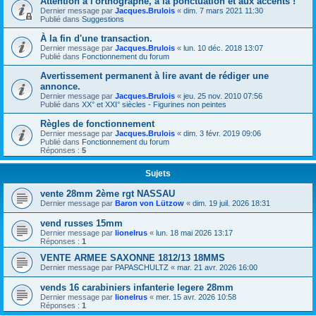
Attention à l'orthographe, à la ponctuation et aux accents !
Dernier message par
Jacques.Brulois
«
dim. 7 mars 2021 11:30
Publié dans
Suggestions
À la fin d'une transaction.
Dernier message par
Jacques.Brulois
«
lun. 10 déc. 2018 13:07
Publié dans
Fonctionnement du forum
Avertissement permanent à lire avant de rédiger une
annonce.
Dernier message par
Jacques.Brulois
«
jeu. 25 nov. 2010 07:56
Publié dans
XX° et XXI° siècles - Figurines non peintes
Règles de fonctionnement
Dernier message par
Jacques.Brulois
«
dim. 3 févr. 2019 09:06
Publié dans
Fonctionnement du forum
Réponses :
5
Sujets
vente 28mm 2ème rgt NASSAU
Dernier message par
Baron von Lützow
«
dim. 19 juil. 2026 18:31
vend russes 15mm
Dernier message par
lionelrus
«
lun. 18 mai 2026 13:17
Réponses :
1
VENTE ARMEE SAXONNE 1812/13 18MMS
Dernier message par
PAPASCHULTZ
«
mar. 21 avr. 2026 16:00
vends 16 carabiniers infanterie legere 28mm
Dernier message par
lionelrus
«
mer. 15 avr. 2026 10:58
Réponses :
1