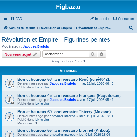
Figbazar
FAQ
Inscription
Connexion
R
Accueil du forum
Révolution et Empire
Révolution et Empire - Figurines peintes
e
Révolution et Empire - Figurines peintes
c
Modérateur :
Jacques.Brulois
h
Rechercher
Recherche avanc
Nouveau sujet
e
4 sujets • Page
1
sur
1
r
Annonces
c
Bon et heureux 63° anniversaire René (rené4042).
h
Dernier message par
Jacques.Brulois
«
mar. 21 juil. 2026 06:45
e
Publié dans
Livre d'or
r
Bon et heureux 46° anniversaire François (Paquitosan).
Dernier message par
Jacques.Brulois
«
ven. 17 juil. 2026 05:41
Publié dans
Livre d'or
Bon et heureux 60° anniversaire Thierry (Maxson).
Dernier message par
chevalier marcos
«
mer. 15 juil. 2026 18:51
Publié dans
Livre d'or
Réponses :
1
Bon et heureux 66° anniversaire Lionnel (Ankou).
Dernier message par
chevalier marcos
«
jeu. 9 juil. 2026 18:06