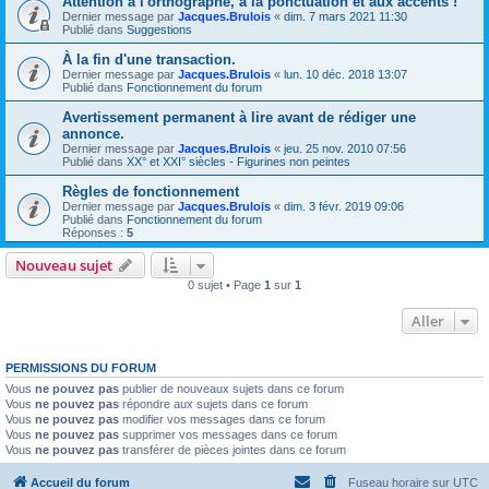
Attention à l'orthographe, à la ponctuation et aux accents !
Dernier message par
Jacques.Brulois
«
dim. 7 mars 2021 11:30
Publié dans
Suggestions
À la fin d'une transaction.
Dernier message par
Jacques.Brulois
«
lun. 10 déc. 2018 13:07
Publié dans
Fonctionnement du forum
Avertissement permanent à lire avant de rédiger une
annonce.
Dernier message par
Jacques.Brulois
«
jeu. 25 nov. 2010 07:56
Publié dans
XX° et XXI° siècles - Figurines non peintes
Règles de fonctionnement
Dernier message par
Jacques.Brulois
«
dim. 3 févr. 2019 09:06
Publié dans
Fonctionnement du forum
Réponses :
5
Nouveau sujet
0 sujet • Page
1
sur
1
Aller
PERMISSIONS DU FORUM
Vous
ne pouvez pas
publier de nouveaux sujets dans ce forum
Vous
ne pouvez pas
répondre aux sujets dans ce forum
Vous
ne pouvez pas
modifier vos messages dans ce forum
Vous
ne pouvez pas
supprimer vos messages dans ce forum
Vous
ne pouvez pas
transférer de pièces jointes dans ce forum
Accueil du forum
Fuseau horaire sur
UTC