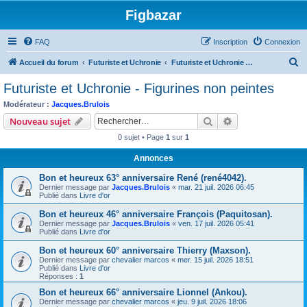
Figbazar
FAQ
Inscription
Connexion
R
Accueil du forum
Futuriste et Uchronie
Futuriste et Uchronie - Figurines non peintes
e
Futuriste et Uchronie - Figurines non peintes
c
Modérateur :
Jacques.Brulois
h
Rechercher
Recherche avanc
Nouveau sujet
e
0 sujet • Page
1
sur
1
r
Annonces
c
Bon et heureux 63° anniversaire René (rené4042).
h
Dernier message par
Jacques.Brulois
«
mar. 21 juil. 2026 06:45
e
Publié dans
Livre d'or
r
Bon et heureux 46° anniversaire François (Paquitosan).
Dernier message par
Jacques.Brulois
«
ven. 17 juil. 2026 05:41
Publié dans
Livre d'or
Bon et heureux 60° anniversaire Thierry (Maxson).
Dernier message par
chevalier marcos
«
mer. 15 juil. 2026 18:51
Publié dans
Livre d'or
Réponses :
1
Bon et heureux 66° anniversaire Lionnel (Ankou).
Dernier message par
chevalier marcos
«
jeu. 9 juil. 2026 18:06