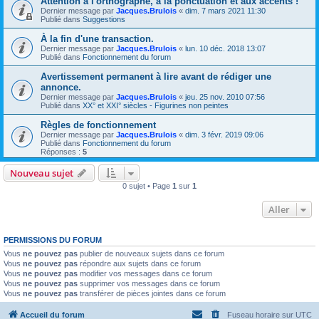
Attention à l'orthographe, à la ponctuation et aux accents !
Dernier message par
Jacques.Brulois
«
dim. 7 mars 2021 11:30
Publié dans
Suggestions
À la fin d'une transaction.
Dernier message par
Jacques.Brulois
«
lun. 10 déc. 2018 13:07
Publié dans
Fonctionnement du forum
Avertissement permanent à lire avant de rédiger une
annonce.
Dernier message par
Jacques.Brulois
«
jeu. 25 nov. 2010 07:56
Publié dans
XX° et XXI° siècles - Figurines non peintes
Règles de fonctionnement
Dernier message par
Jacques.Brulois
«
dim. 3 févr. 2019 09:06
Publié dans
Fonctionnement du forum
Réponses :
5
Nouveau sujet
0 sujet • Page
1
sur
1
Aller
PERMISSIONS DU FORUM
Vous
ne pouvez pas
publier de nouveaux sujets dans ce forum
Vous
ne pouvez pas
répondre aux sujets dans ce forum
Vous
ne pouvez pas
modifier vos messages dans ce forum
Vous
ne pouvez pas
supprimer vos messages dans ce forum
Vous
ne pouvez pas
transférer de pièces jointes dans ce forum
Accueil du forum
Fuseau horaire sur
UTC