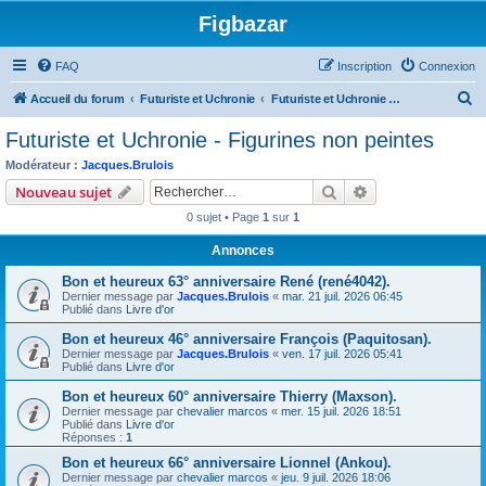
Figbazar
FAQ
Inscription
Connexion
R
Accueil du forum
Futuriste et Uchronie
Futuriste et Uchronie - Figurines non peintes
e
Futuriste et Uchronie - Figurines non peintes
c
Modérateur :
Jacques.Brulois
h
Rechercher
Recherche avanc
Nouveau sujet
e
0 sujet • Page
1
sur
1
r
Annonces
c
Bon et heureux 63° anniversaire René (rené4042).
h
Dernier message par
Jacques.Brulois
«
mar. 21 juil. 2026 06:45
e
Publié dans
Livre d'or
r
Bon et heureux 46° anniversaire François (Paquitosan).
Dernier message par
Jacques.Brulois
«
ven. 17 juil. 2026 05:41
Publié dans
Livre d'or
Bon et heureux 60° anniversaire Thierry (Maxson).
Dernier message par
chevalier marcos
«
mer. 15 juil. 2026 18:51
Publié dans
Livre d'or
Réponses :
1
Bon et heureux 66° anniversaire Lionnel (Ankou).
Dernier message par
chevalier marcos
«
jeu. 9 juil. 2026 18:06