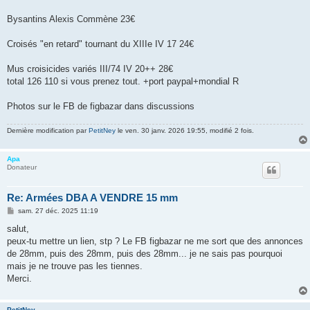
Bysantins Alexis Commène 23€
Croisés "en retard" tournant du XIIIe IV 17 24€
Mus croisicides variés III/74 IV 20++ 28€
total 126 110 si vous prenez tout. +port paypal+mondial R
Photos sur le FB de figbazar dans discussions
Dernière modification par
PetitNey
le ven. 30 janv. 2026 19:55, modifié 2 fois.
Apa
Donateur
Re: Armées DBA A VENDRE 15 mm
M
sam. 27 déc. 2025 11:19
e
s
salut,
s
peux-tu mettre un lien, stp ? Le FB figbazar ne me sort que des annonces
a
g
de 28mm, puis des 28mm, puis des 28mm... je ne sais pas pourquoi
e
mais je ne trouve pas les tiennes.
Merci.
PetitNey