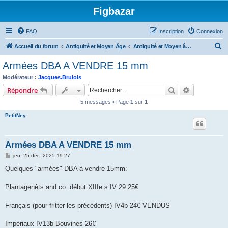
Figbazar
FAQ
Inscription
Connexion
R
Accueil du forum
Antiquité et Moyen Âge
Antiquité et Moyen âge - Figurines non peintes
e
Armées DBA A VENDRE 15 mm
c
Modérateur :
Jacques.Brulois
h
Rechercher
Recherche 
Répondre
e
5 messages • Page
1
sur
1
r
PetitNey
c
h
Armées DBA A VENDRE 15 mm
e
M
jeu. 25 déc. 2025 19:27
r
e
s
Quelques "armées" DBA à vendre 15mm:
s
a
g
Plantagenêts and co. début XIIIe s IV 29 25€
e
Français (pour fritter les précédents) IV4b 24€ VENDUS
Impériaux IV13b Bouvines 26€