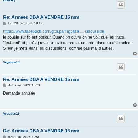
Re: Armées DBA A VENDRE 15 mm
M
lun. 29 déc. 2025 19:12
e
s
https://www.facebook.com/groups/Figbaza ... discussion
s
le bousin sur fb est obscur. Quand on ouvre on ne voit que les trucs
a
g
"featured" et je n'ai jamais trouvé comment on entre dans ce club select.
e
Sinon je mets dans les discussions, comme pas mal d'autres.
Vegetius19
Re: Armées DBA A VENDRE 15 mm
M
dim. 7 juin 2026 10:59
e
s
Demande annulée
s
a
g
e
Vegetius19
Re: Armées DBA A VENDRE 15 mm
M
mer. 8 juil. 2026 17:56