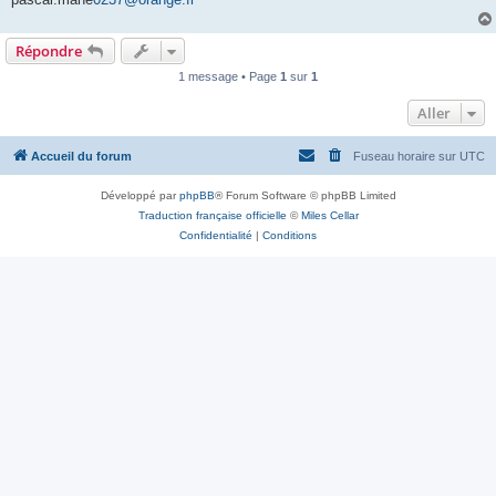
Répondre
1 message • Page
1
sur
1
Aller
Accueil du forum
Fuseau horaire sur
UTC
Développé par
phpBB
® Forum Software © phpBB Limited
Traduction française officielle
©
Miles Cellar
Confidentialité
|
Conditions