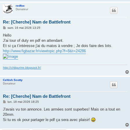
redfox
Donateur
Re: [Cherche] Nam de Battlefront
M
sam. 16 mai 2026 13:25
e
s
Hello
s
J'ai tour of duty en pdf en attendant.
a
g
Et si ça t’intéresse j'ai du matos à vendre ; Je dois faire des lots.
e
http://www.figbazar.fr/viewtopic.php?f=8&t=24286
http://chtigurine.blogspot.fr/
Celtish Scotty
Donateur
Re: [Cherche] Nam de Battlefront
M
lun. 18 mai 2026 18:25
e
s
J'avais vu ton annonce. Les armées sont superbes! Mais on a tout en
s
20mm.
a
g
Si tu es ok pour partager le pdf ça sera avec plaisir!
e