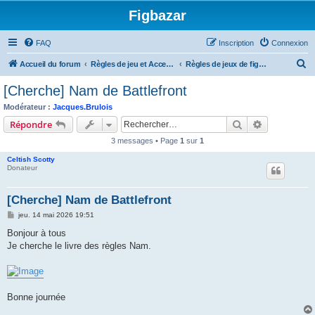
Figbazar
FAQ
Inscription
Connexion
R
Accueil du forum
Règles de jeu et Accessoires de jeu
Règles de jeux de figurines historiques
e
[Cherche] Nam de Battlefront
c
Modérateur :
Jacques.Brulois
h
Rechercher
Recherche 
Répondre
e
3 messages • Page
1
sur
1
r
Celtish Scotty
c
Donateur
h
[Cherche] Nam de Battlefront
e
M
jeu. 14 mai 2026 19:51
r
e
s
Bonjour à tous
s
Je cherche le livre des règles Nam.
a
g
e
Bonne journée