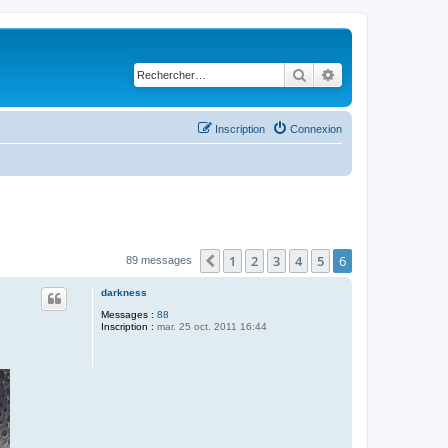
Rechercher
Recherche avancé
Inscription
Connexion
1
2
3
4
5
6
Précédent
89 messages
darkness
Messages :
88
Inscription :
mar. 25 oct. 2011 16:44