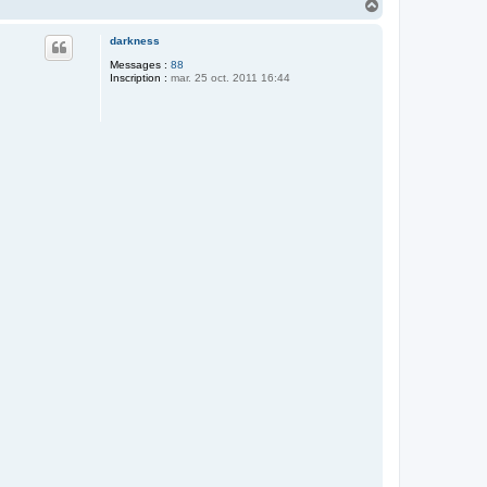
H
a
u
darkness
t
Messages :
88
Inscription :
mar. 25 oct. 2011 16:44