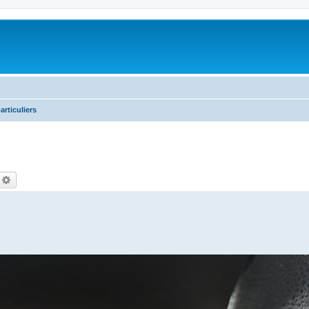
articuliers
echercher
Recherche avancée