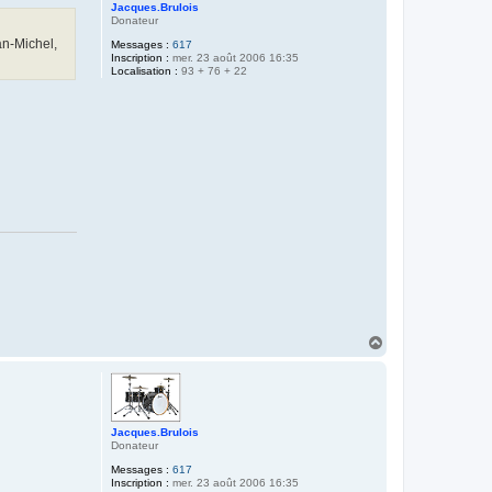
N
Jacques.Brulois
i
Donateur
c
an-Michel,
o
Messages :
617
f
Inscription :
mer. 23 août 2006 16:35
i
Localisation :
93 + 76 + 22
g
H
a
u
t
Jacques.Brulois
Donateur
Messages :
617
Inscription :
mer. 23 août 2006 16:35