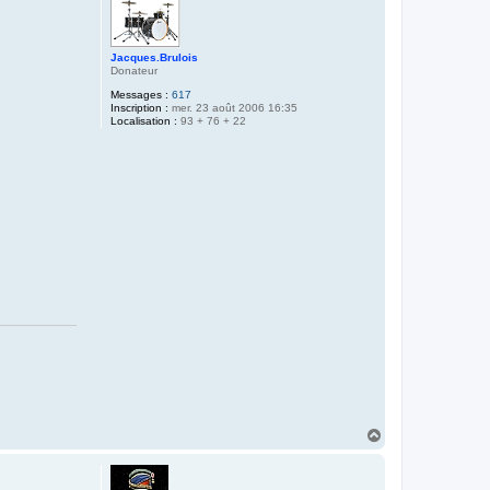
t
Jacques.Brulois
Donateur
Messages :
617
Inscription :
mer. 23 août 2006 16:35
Localisation :
93 + 76 + 22
H
a
u
t