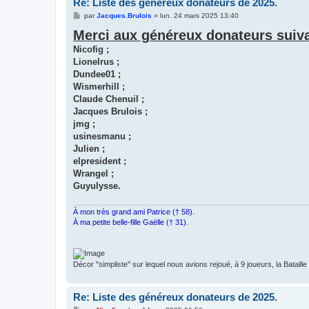
Re: Liste des généreux donateurs de 2025.
M
par
Jacques.Brulois
»
lun. 24 mars 2025 13:40
e
Merci aux généreux donateurs suiva
s
s
Nicofig ;
a
g
Lionelrus ;
e
Dundee01 ;
Wismerhill ;
Claude Chenuil ;
Jacques Brulois ;
jmg ;
usinesmanu ;
Julien ;
elpresident ;
Wrangel ;
Guyulysse.
À mon très grand ami Patrice († 58).
À ma petite belle-fille Gaëlle († 31).
Décor "simpliste" sur lequel nous avions rejoué, à 9 joueurs, la Bataill
Re: Liste des généreux donateurs de 2025.