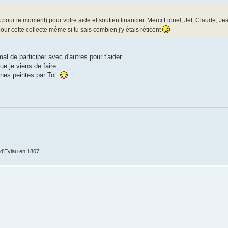
 pour le moment) pour votre aide et soutien financier. Merci Lionel, Jef, Claude, Je
ur cette collecte même si tu sais combien j'y étais réticent
al de participer avec d'autres pour t'aider.
ue je viens de faire.
ines peintes par Toi.
e d'Eylau en 1807.