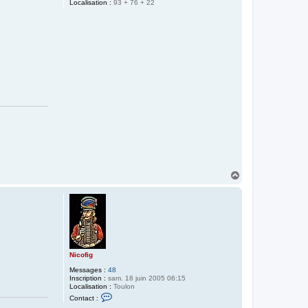
Localisation :
93 + 76 + 22
H
a
u
t
Nicofig
Messages :
48
Inscription :
sam. 18 juin 2005 06:15
Localisation :
Toulon
C
Contact :
o