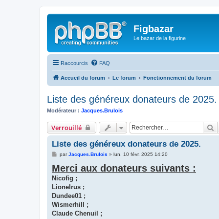
Figbazar
Le bazar de la figurine
Raccourcis
FAQ
Accueil du forum
Le forum
Fonctionnement du forum
Liste des généreux donateurs de 2025.
Modérateur :
Jacques.Brulois
R
Verrouillé
Liste des généreux donateurs de 2025.
M
par
Jacques.Brulois
»
lun. 10 févr. 2025 14:20
e
Merci aux donateurs suivants :
s
s
Nicofig ;
a
g
Lionelrus ;
e
Dundee01 ;
Wismerhill ;
Claude Chenuil ;