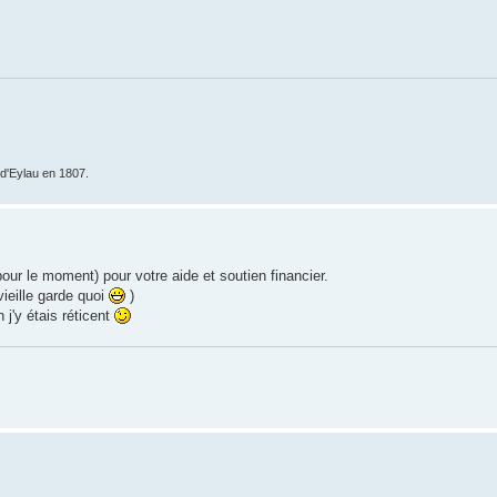
e d'Eylau en 1807.
our le moment) pour votre aide et soutien financier.
vieille garde quoi
)
j'y étais réticent