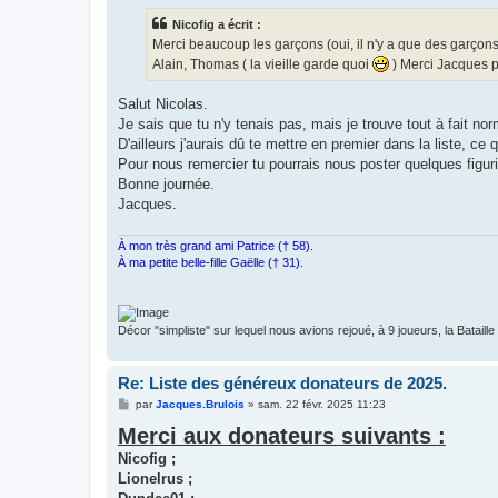
s
Nicofig a écrit :
a
g
Merci beaucoup les garçons (oui, il n'y a que des garçons
e
Alain, Thomas ( la vieille garde quoi
) Merci Jacques po
Salut Nicolas.
Je sais que tu n'y tenais pas, mais je trouve tout à fait norm
D'ailleurs j'aurais dû te mettre en premier dans la liste, ce q
Pour nous remercier tu pourrais nous poster quelques figur
Bonne journée.
Jacques.
À mon très grand ami Patrice († 58).
À ma petite belle-fille Gaëlle († 31).
Décor "simpliste" sur lequel nous avions rejoué, à 9 joueurs, la Bataill
Re: Liste des généreux donateurs de 2025.
M
par
Jacques.Brulois
»
sam. 22 févr. 2025 11:23
e
Merci aux donateurs suivants :
s
s
Nicofig ;
a
g
Lionelrus ;
e