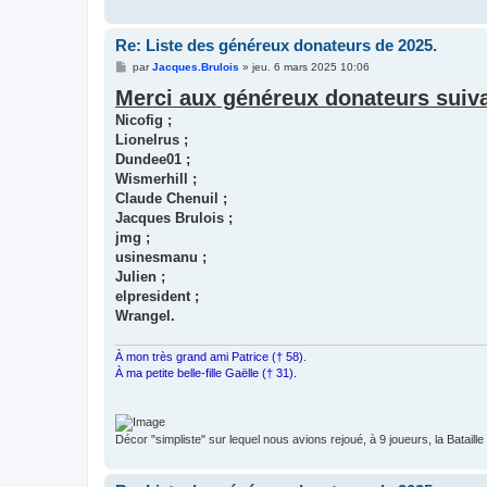
Re: Liste des généreux donateurs de 2025.
M
par
Jacques.Brulois
»
jeu. 6 mars 2025 10:06
e
Merci aux généreux donateurs suiva
s
s
Nicofig ;
a
g
Lionelrus ;
e
Dundee01 ;
Wismerhill ;
Claude Chenuil ;
Jacques Brulois ;
jmg ;
usinesmanu ;
Julien ;
elpresident ;
Wrangel.
À mon très grand ami Patrice († 58).
À ma petite belle-fille Gaëlle († 31).
Décor "simpliste" sur lequel nous avions rejoué, à 9 joueurs, la Bataill