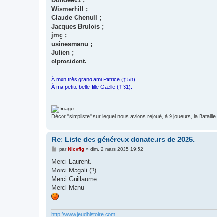
Dundee01 ;
Wismerhill ;
Claude Chenuil ;
Jacques Brulois ;
jmg ;
usinesmanu ;
Julien ;
elpresident.
À mon très grand ami Patrice († 58).
À ma petite belle-fille Gaëlle († 31).
Décor "simpliste" sur lequel nous avions rejoué, à 9 joueurs, la Bataill
Re: Liste des généreux donateurs de 2025.
M
par
Nicofig
»
dim. 2 mars 2025 19:52
e
s
Merci Laurent.
s
Merci Magali (?)
a
g
Merci Guillaume
e
Merci Manu
http://www.jeudhistoire.com