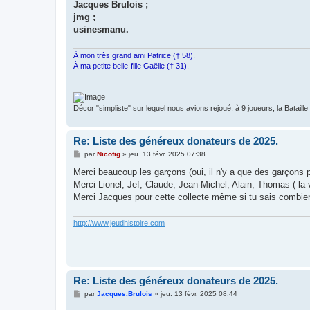
Jacques Brulois ;
jmg ;
usinesmanu.
À mon très grand ami Patrice († 58).
À ma petite belle-fille Gaëlle († 31).
Décor "simpliste" sur lequel nous avions rejoué, à 9 joueurs, la Bataill
Re: Liste des généreux donateurs de 2025.
M
par
Nicofig
»
jeu. 13 févr. 2025 07:38
e
s
Merci beaucoup les garçons (oui, il n'y a que des garçons p
s
Merci Lionel, Jef, Claude, Jean-Michel, Alain, Thomas ( la 
a
g
Merci Jacques pour cette collecte même si tu sais combien 
e
http://www.jeudhistoire.com
Re: Liste des généreux donateurs de 2025.
M
par
Jacques.Brulois
»
jeu. 13 févr. 2025 08:44
e
s