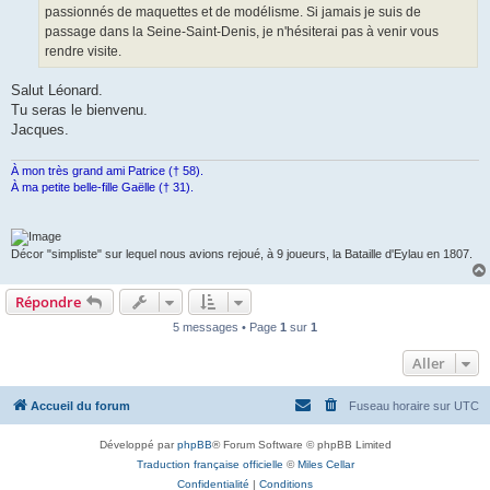
e
passionnés de maquettes et de modélisme. Si jamais je suis de
passage dans la Seine-Saint-Denis, je n'hésiterai pas à venir vous
rendre visite.
Salut Léonard.
Tu seras le bienvenu.
Jacques.
À mon très grand ami Patrice († 58).
À ma petite belle-fille Gaëlle († 31).
Décor "simpliste" sur lequel nous avions rejoué, à 9 joueurs, la Bataille d'Eylau en 1807.
Répondre
5 messages • Page
1
sur
1
Aller
Accueil du forum
Fuseau horaire sur
UTC
Développé par
phpBB
® Forum Software © phpBB Limited
Traduction française officielle
©
Miles Cellar
Confidentialité
|
Conditions