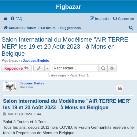
Figbazar
FAQ
Inscription
Connexion
R
Accueil du forum
Le forum
Suggestions
e
Salon International du Modélisme "AIR TERRE
c
MER" les 19 et 20 Août 2023 - à Mons en
h
Belgique
e
Modérateur :
Jacques.Brulois
r
Rechercher
Recherche 
Répondre
c
5 messages • Page
1
sur
1
h
Jacques.Brulois
e
Donateur
r
Salon International du Modélisme "AIR TERRE MER"
les 19 et 20 Août 2023 - à Mons en Belgique
M
mar. 11 juil. 2023 08:44
e
s
Salut à Toutes et à Tous.
s
Tous les ans, depuis 2011 hors COVID, le Forum Germankits réserve une
a
g
table à l'exposition de Mons en Belgique.
e