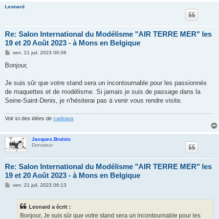
Leonard
Re: Salon International du Modélisme "AIR TERRE MER" les
19 et 20 Août 2023 - à Mons en Belgique
M
ven. 21 juil. 2023 06:08
e
s
Bonjour,
s
a
g
Je suis sûr que votre stand sera un incontournable pour les passionnés
e
de maquettes et de modélisme. Si jamais je suis de passage dans la
Seine-Saint-Denis, je n'hésiterai pas à venir vous rendre visite.
Voir ici des idées de
cadeaux
Jacques.Brulois
Donateur
Re: Salon International du Modélisme "AIR TERRE MER" les
19 et 20 Août 2023 - à Mons en Belgique
M
ven. 21 juil. 2023 06:13
e
s
s
Leonard a écrit :
a
g
Bonjour, Je suis sûr que votre stand sera un incontournable pour les