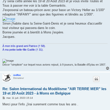
J'y serai cette année les 19 et 20 Août 2023 et je vous invite Toutes et
Tous à passer me voir à la table Germankits.
J'exposerai un bateau-prison avec pour base un Victory Heller au 1/100°
rebaptisé "INFAMY" ainsi que des figurines et blindés au 1/300°.
Sinon j'habite dans la Seine-Saint-Denis et je serai heureux d'accueillir
tout visiteur qui passera dans le coin.
Bonne journée et à bientôt à Mons j'espère.
Jacques.
À mon très grand ami Patrice († 58).
À ma petite belle-fille Gaëlle († 31).
Décor "simpliste" sur lequel nous avions rejoué, à 9 joueurs, la Bataille d'Eylau en 1807.
redfox
Donateur
Re: Salon International du Modélisme "AIR TERRE MER" les
19 et 20 Août 2023 - à Mons en Belgique
M
mar. 11 juil. 2023 15:14
e
s
Merci pour l'info ,j'irai surement comme tous les ans .
s
a