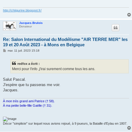
g
e
http://chtigurine.blogspot.fr/
Jacques.Brulois
Donateur
Re: Salon International du Modélisme "AIR TERRE MER" les
19 et 20 Août 2023 - à Mons en Belgique
M
mar. 11 juil. 2023 15:18
e
s
s
redfox a écrit :
a
g
Merci pour l'info ,j'irai surement comme tous les ans.
e
Salut Pascal.
J'espère que tu passeras me voir.
Jacques.
À mon très grand ami Patrice († 58).
À ma petite belle-fille Gaëlle († 31).
Décor "simpliste" sur lequel nous avions rejoué, à 9 joueurs, la Bataille d'Eylau en 1807.