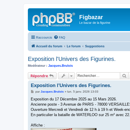
Figbazar
Le bazar de la figurine
Raccourcis
FAQ
Accueil du forum
Le forum
Suggestions
Exposition l'Univers des Figurines.
Modérateur :
Jacques.Brulois
R
Répondre
Exposition l'Univers des Figurines.
M
par
Jacques.Brulois
»
lun. 5 janv. 2026 13:03
e
s
Exposition du 17 Décembre 2025 au 15 Mars 2026.
s
Ancienne poste - 3 Avenue de PARIS - 78000 VERSAILLE
a
g
Ouverture Mercredi et Vendredi de 12 h à 19 h et Week-end
e
En particulier la bataille de WATERLOO sur 25 m² avec 22.
Affiche :