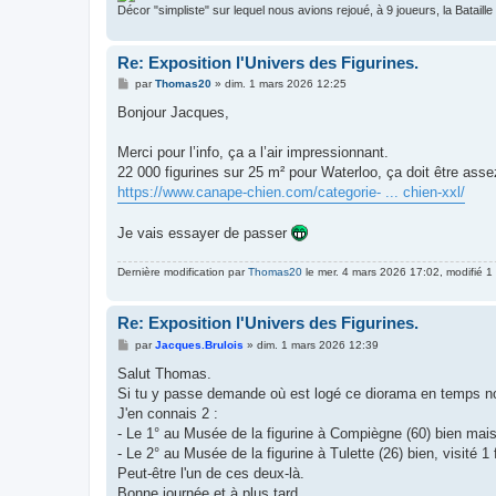
Décor "simpliste" sur lequel nous avions rejoué, à 9 joueurs, la Bataill
Re: Exposition l'Univers des Figurines.
M
par
Thomas20
»
dim. 1 mars 2026 12:25
e
s
Bonjour Jacques,
s
a
g
Merci pour l’info, ça a l’air impressionnant.
e
22 000 figurines sur 25 m² pour Waterloo, ça doit être assez
https://www.canape-chien.com/categorie- ... chien-xxl/
Je vais essayer de passer
Dernière modification par
Thomas20
le mer. 4 mars 2026 17:02, modifié 1 
Re: Exposition l'Univers des Figurines.
M
par
Jacques.Brulois
»
dim. 1 mars 2026 12:39
e
s
Salut Thomas.
s
Si tu y passe demande où est logé ce diorama en temps n
a
g
J'en connais 2 :
e
- Le 1° au Musée de la figurine à Compiègne (60) bien mais
- Le 2° au Musée de la figurine à Tulette (26) bien, visité 1 
Peut-être l'un de ces deux-là.
Bonne journée et à plus tard.