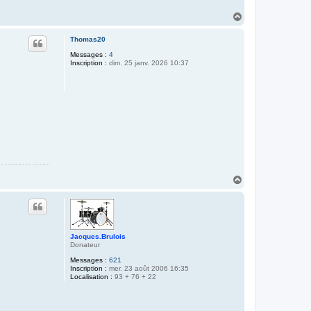
H
a
u
Thomas20
t
Messages :
4
Inscription :
dim. 25 janv. 2026 10:37
H
a
u
t
Jacques.Brulois
Donateur
Messages :
621
Inscription :
mer. 23 août 2006 16:35
Localisation :
93 + 76 + 22