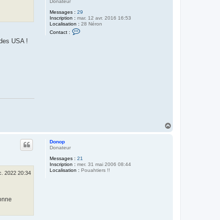
Donateur
e
s
Messages :
29
m
Inscription :
mar. 12 avr. 2016 16:53
a
Localisation :
28 Néron
n
C
u
Contact :
o
 des USA !
n
t
a
c
t
e
r
L
E
m
p
e
r
e
u
H
r
a
u
Donop
t
Donateur
Messages :
21
Inscription :
mer. 31 mai 2006 08:44
Localisation :
Pouahtiers !!
c. 2022 20:34
sonne