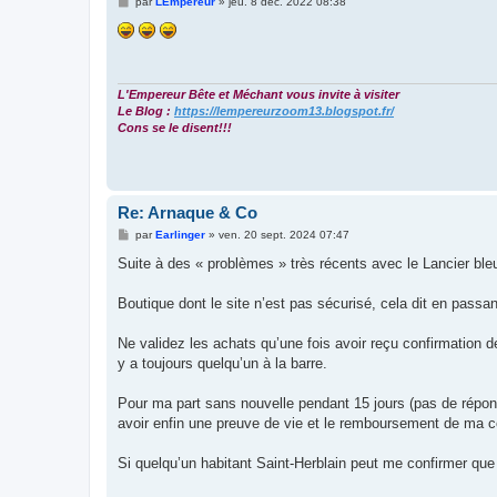
M
par
LEmpereur
»
jeu. 8 déc. 2022 08:38
e
s
s
a
g
e
L'Empereur Bête et Méchant vous invite à visiter
Le Blog :
https://lempereurzoom13.blogspot.fr/
Cons se le disent!!!
Re: Arnaque & Co
M
par
Earlinger
»
ven. 20 sept. 2024 07:47
e
s
Suite à des « problèmes » très récents avec le Lancier bl
s
a
g
Boutique dont le site n’est pas sécurisé, cela dit en passan
e
Ne validez les achats qu’une fois avoir reçu confirmation d
y a toujours quelqu’un à la barre.
Pour ma part sans nouvelle pendant 15 jours (pas de répons
avoir enfin une preuve de vie et le remboursement de ma
Si quelqu’un habitant Saint-Herblain peut me confirmer que l