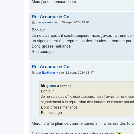
Mais j’ai un sérieux doute.
Re: Arnaque & Co
M
par
gismo
»
ven. 20 sept. 2024 14:01
e
s
Bonjour
s
Je ne sais pas s'il existe toujours, mais j'avais fait une 
a
g
un signalement à la répression des fraudes et comme par m
e
Donc grosse méfiance
Bon courage
Re: Arnaque & Co
M
par
Earlinger
»
dim. 22 sept. 2024 13:47
e
s
s
gismo
a écrit :
↑
a
g
Bonjour
e
Je ne sais pas s'il existe toujours, mais j'avais fait une
signalement à la répression des fraudes et comme par mi
Donc grosse méfiance
Bon courage
Merci. J’ai lu plein de commentaires similaires sur des for