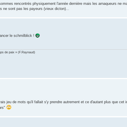
nous sommes rencontrés physiquement l'année dernière mais les arnaqueurs ne 
s ne sont pas les payeurs (vieux dicton)...
ancer le schmilblick !
mps de paix » (F.Raynaud)
vais jeu de mots qu'il fallait s'y prendre autrement et ce d'autant plus que cet i
urs"