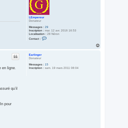
u
LEmpereur
Donateur
Messages :
29
Inscription :
mar. 12 avr. 2016 16:53
Localisation :
28 Néron
C
Contact :
o
n
H
t
a
a
u
c
Earlinger
t
t
Donateur
e
Messages :
15
r
 en ligne.
Inscription :
sam. 19 mars 2011 08:04
L
E
m
p
e
r
ssuré qu’il
e
u
r
In pour