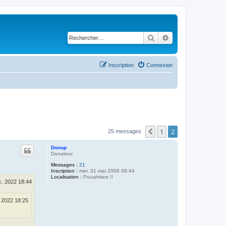
Rechercher
Recherche avancé
Inscription
Connexion
1
2
Précédent
25 messages
Donop
Donateur
Messages :
21
Inscription :
mer. 31 mai 2006 08:44
Localisation :
Pouahtiers !!
éc. 2022 18:44
. 2022 18:25