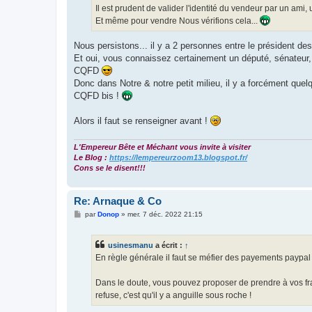
e
Il est prudent de valider l'identité du vendeur par un ami, 
Et même pour vendre Nous vérifions cela...
Nous persistons... il y a 2 personnes entre le président 
Et oui, vous connaissez certainement un député, sénateur, m
CQFD
Donc dans Notre & notre petit milieu, il y a forcément quelq
CQFD bis !
Alors il faut se renseigner avant !
L'Empereur Bête et Méchant vous invite à visiter
Le Blog :
https://lempereurzoom13.blogspot.fr/
Cons se le disent!!!
Re: Arnaque & Co
M
par
Donop
»
mer. 7 déc. 2022 21:15
e
s
s
usinesmanu
a écrit :
↑
a
g
En règle générale il faut se méfier des payements paypal e
e
Dans le doute, vous pouvez proposer de prendre à vos fra
refuse, c'est qu'il y a anguille sous roche !