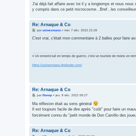
J'ai déjà fait affaire avec toi il y a longtemps et nous 
y compris dans ce petit microcosme...Bref...les conseilleur
Re: Arnaque & Co
M
par
usinesmanu
»
mer. 7 déc. 2022 22:28
e
s
C'est vrai, c'était mon commentaire à 2 balles pour faire av
s
a
g
e
« Un ennemi tué en temps de guerre, c’est un touriste de moins en te
https://usinesmanu.jimdosite.com/
Re: Arnaque & Co
M
par
Donop
»
jeu. 8 déc. 2022 06:27
e
s
Ma réflexion était au sens général
s
Il est toujours facile de dire après "coût" pour faire un mau
a
g
forcément connu du "petit monde de Don Camillo des joue
e
Re: Arnaque & Co