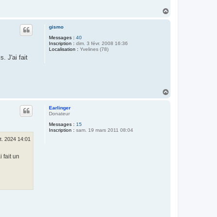
H
a
u
gismo
t
Messages :
40
Inscription :
dim. 3 févr. 2008 16:36
Localisation :
Yvelines (78)
 J'ai fait
H
a
u
Earlinger
t
Donateur
Messages :
15
Inscription :
sam. 19 mars 2011 08:04
t. 2024 14:01
 fait un