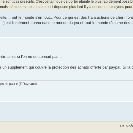
s ne sont pas prescrits. C'est certain que de porter plainte le plus rapidement possib
s mais même lorsque la plainte est déposée plus tard il y a encore des moyens pour 
lle...Tout le monde s'en fout...Pour ce qui est des transactions ce cher mon
es...) est forcément connu dans le monde du jeu et tout le monde réclame des
tre amis si l'on ne se connait pas...
 un supplément qui couvre la protection des achats offerte par paypal. Si la
mps de paix » (F.Raynaud)
lun. 5 d