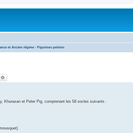
nce et Ancien régime - Figurines peintes
echercher
Recherche avancée
y, Khurasan et Peter Pig, comprenant les 58 socles suivants :
 mousquet)