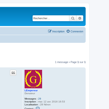
Rechercher
Recherche avancé
Inscription
Connexion
1 message • Page
1
sur
1
LEmpereur
Donateur
Messages :
29
Inscription :
mar. 12 avr. 2016 16:53
Localisation :
28 Néron
C
Contact :