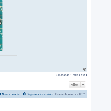
H
a
1 message • Page
1
sur
1
u
t
Aller
Nous contacter
Supprimer les cookies
Fuseau horaire sur
UTC