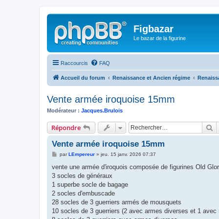
Figbazar
Le bazar de la figurine
Raccourcis
FAQ
Accueil du forum
Renaissance et Ancien régime
Renaissa
Vente armée iroquoise 15mm
Modérateur :
Jacques.Brulois
R
Répondre
Vente armée iroquoise 15mm
M
par
LEmpereur
»
jeu. 15 janv. 2026 07:37
e
s
vente une armée d'iroquois composée de figurines Old Glor
s
3 socles de généraux
a
g
1 superbe socle de bagage
e
2 socles d'embuscade
28 socles de 3 guerriers armés de mousquets
10 socles de 3 guerriers (2 avec armes diverses et 1 avec